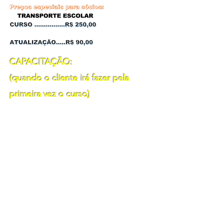
CAPACITAÇÃO:
(quando o cliente irá fazer pela
primeira vez o curso)
Pré-requisitos
Possuir CNH com validade na
categoria compatível com o curso
desejado;
Ser maior de 21 anos;
Não estar cumprindo pena de
suspensão do direito de dirigir ou